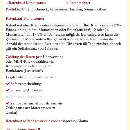
» Ratenkauf Konditionen
» Ratenrechner
Produkte:
Uhren, Schmuck, Accessoires, Taschen, Sonnenbrillen
Ratenkauf Konditionen
Ratenkauf über Klarna oder cashpresso möglich. Über Klarna ist eine 0%-
Finanzierung in drei Monatsraten oder Ratenkauf in 6, 12 oder 24
Monatsraten mit 17,9% eff. Jahreszins möglich. Bei cashpresso kann die
gewünschte Monatsrate selbst gewählt werden, wonach sich dann die
Anzahl der monatlichen Raten richtet. Die ersten 60 Tage zinsfrei, danach
gilt ein Sollzinssatz von 13,99%.
Zahlung der Raten per:
Überweisung
oder Mit-1-Klick-bezahlen via
Kundenportal & hinterlegten
Bankdaten (Lastschrift)
Legitimation:
nicht erforderlich
Sofortentscheidung
vorzeitige Ablösung
Anpassung der Raten
Zahlpause
(einmal pro Jahr kann die
Zahlung für einen Monat ausgesetzt
werden)
Ratenkauf wird abgewickelt von:
cashpresso, Klarna
mehr Informationen