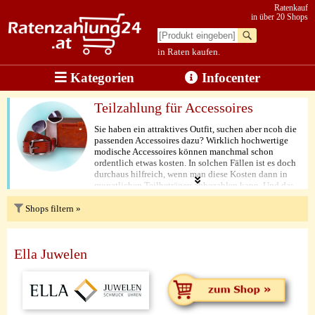
Ratenkauf
in über 20 Shops
in Raten kaufen.
Kategorien
Infocenter
Teilzahlung für Accessoires
Sie haben ein attraktives Outfit, suchen aber ncoh die
passenden Accessoires dazu? Wirklich hochwertige
modische Accessoires können manchmal schon
ordentlich etwas kosten. In solchen Fällen ist es doch
durchaus hilfreich, wenn man diese Kosten dann in
monatlichen Teilbeträgen abbezahlen kann. Und das
ist durchaus in einigen Online-Shops möglich. Auf
dieser Seite zeigen wir Ihnen, in welchen Shops Sie
Shops filtern »
Ratenzahlung für den Kauf Ihrer Accessoires nutzen
können.
Ella Juwelen