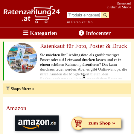
Ratenkauf
in über 20 Shops
in Raten kaufen.
Kategorien
Infocenter
Ratenkauf für Foto, Poster & Druck
Sie möchten Ihr Lieblingsfoto als großformatiges
Poster oder auf Leinwand drucken lassen und es in
einem schönen Rahmen präsentieren? Das kann
durchaus teuer werden. Aber es gibt Online-Shops, die
ihren Kunden die Möglichkeit bieten, den
Rechnungsbetrag in kleinen monatlichen Raten zu
bezahlen. So können Sie sich das gewünschte
Wandbild ganz bequem und ohne große Belastung
Shops filtern »
Ihres Budgets leisten. Wählen Sie einfach Ihren
bevorzugten Druck und Rahmen aus, legen Sie die
Ratenzahlungsoption fest und lassen Sie Ihre
Amazon
Wanddekoration innerhalb weniger Tage zu Ihnen
nach Hause liefern. So können Sie Ihr Zuhause mit
einem einzigartigen Kunstwerk schmücken, ohne
dabei Ihr Budget zu sprengen.