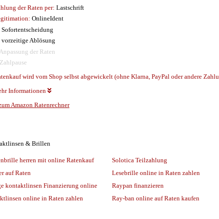
hlung der Raten per:
Lastschrift
gitimation:
OnlineIdent
Sofortentscheidung
vorzeitige Ablösung
Anpassung der Raten
Zahlpause
tenkauf wird vom Shop selbst abgewickelt (ohne Klarna, PayPal oder andere Zahlun
hr Informationen
zum Amazon Ratenrechner
aktlinsen & Brillen
nbrille herren mit online Ratenkauf
Solotica Teilzahlung
er auf Raten
Lesebrille online in Raten zahlen
ge kontaktlinsen Finanzierung online
Raypan finanzieren
ktlinsen online in Raten zahlen
Ray-ban online auf Raten kaufen