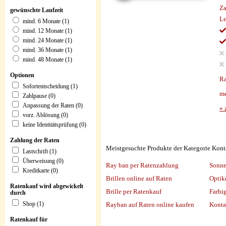
Za
gewünschte Laufzeit
Le
mind. 6 Monate (1)
mind. 12 Monate (1)
mind. 24 Monate (1)
mind. 36 Monate (1)
mind. 48 Monate (1)
Optionen
Ra
Sofortentscheidung (1)
me
Zahlpause (0)
Anpassung der Raten (0)
» 
vorz. Ablösung (0)
keine Identitätsprüfung (0)
Zahlung der Raten
Meistgesuchte Produkte der Kategorie Kont
Lastschrift (1)
Überweisung (0)
Ray ban per Ratenzahlung
Sonne
Kreditkarte (0)
Brillen online auf Raten
Optik
Ratenkauf wird abgewickelt
Brille per Ratenkauf
Farbi
durch
Shop (1)
Rayban auf Raten online kaufen
Konta
Ratenkauf für