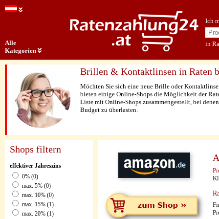
Ich 
Alle
in Ra
Kategorien
Brillen & Kontaktlinsen in Raten b
Möchten Sie sich eine neue Brille oder Kontaktlins
bieten einige Online-Shops die Möglichkeit der Rat
Liste mit Online-Shops zusammengestellt, bei denen 
Budget zu überlasten.
Shops filtern
A
effektiver Jahreszins
Pr
0% (0)
Kl
max. 5% (0)
Ra
max. 10% (0)
Fi
max. 15% (1)
Pr
max. 20% (1)