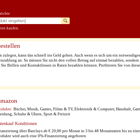
möchte
ten kaufen.
estellen
en zulegen, kann das schnell ins Geld gehen. Auch wenn es sich um ein notwendige
enzahlung an. So müssen Sie nicht den vollen Betrag auf einmal bezahlen, sondern
Sie Brillen und Kontaktlinsen in Raten bezahlen können. Profitieren Sie von diese
mazon
odukte:
Bücher, Musik, Games, Filme & TV, Elektronik & Computer, Haushalt, Gart
eidung, Schuhe & Uhren, Sport & Freizeit
tenkauf Konditionen
nanzierung über Barclays ab € 20,00 pro Monat in 3 bis 48 Monatsraten bis zu ein
odukte wird auch eine 0%-Finanzierung angeboten.