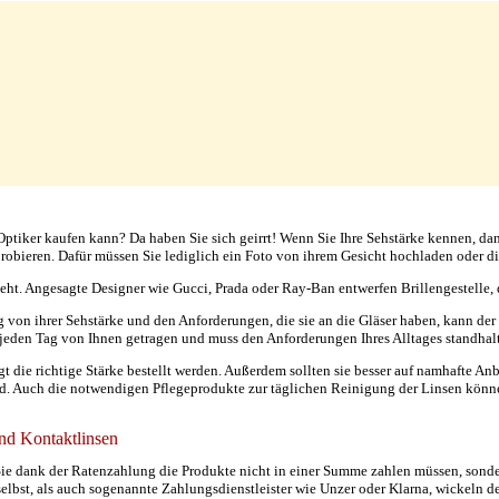
tiker kaufen kann? Da haben Sie sich geirrt! Wenn Sie Ihre Sehstärke kennen, dann 
sprobieren. Dafür müssen Sie lediglich ein Foto von ihrem Gesicht hochladen oder
ht. Angesagte Designer wie Gucci, Prada oder Ray-Ban entwerfen Brillengestelle, d
 von ihrer Sehstärke und den Anforderungen, die sie an die Gläser haben, kann der 
s jeden Tag von Ihnen getragen und muss den Anforderungen Ihres Alltages standhal
t die richtige Stärke bestellt werden. Außerdem sollten sie besser auf namhafte Anb
ind. Auch die notwendigen Pflegeprodukte zur täglichen Reinigung der Linsen könne
und Kontaktlinsen
ass Sie dank der Ratenzahlung die Produkte nicht in einer Summe zahlen müssen, so
elbst, als auch sogenannte Zahlungsdienstleister wie Unzer oder Klarna, wickeln 