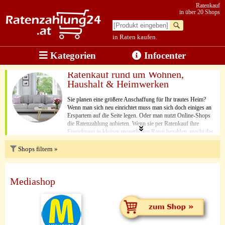
Ratenkauf
in über 20 Shops
in Raten kaufen.
Kategorien
Infocenter
Ratenkauf rund um Wohnen,
Haushalt & Heimwerken
Sie planen eine größere Anschaffung für Ihr trautes Heim?
Wenn man sich neu einrichtet muss man sich doch einiges an
Erspartem auf die Seite legen. Oder man nutzt Online-Shops
die Ratenzahlung anbieten. Wenn sie per Ratenkauf ihre
Einrichtung in kleinen monatlichen Raten bezahlen, macht das
doch vieles einfacher. Dann finden Sie hier einige Shops, in
denen Sie alles für Wohnen, Haushalt und Heimwerken in
Shops filtern »
monatlichen Raten zahlen können.
Mediashop