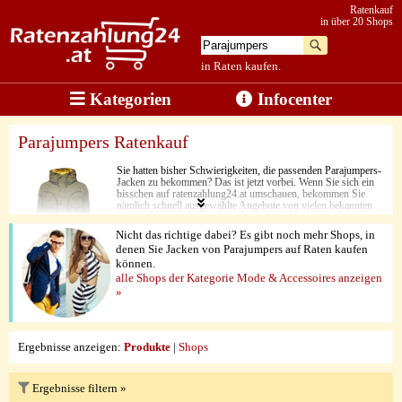
Ratenkauf
in über 20 Shops
in Raten kaufen.
Kategorien
Infocenter
Parajumpers Ratenkauf
Sie hatten bisher Schwierigkeiten, die passenden Parajumpers-
Jacken zu bekommen? Das ist jetzt vorbei. Wenn Sie sich ein
bisschen auf ratenzahlung24.at umschauen, bekommen Sie
nämlich schnell ausgewählte Angebote von vielen bekannten
Online-Shops. Was Sie auch brauchen, in nur ein paar
Augenblicken ist das passende Design auf den Weg zu Ihnen.
Nicht das richtige dabei? Es gibt noch mehr Shops, in
Dabei stimmen nicht nur die Preise, sondern auch die vielen
denen Sie Jacken von Parajumpers auf Raten kaufen
verschiedenen Features und die Verarbeitungsqualität. Der
können.
größte Vorteil bei der Bestellung von Parajumpers-Jacken ist
aber, dass Sie hier jedes Produkt ganz unkompliziert in Raten
alle Shops der Kategorie Mode & Accessoires anzeigen
bestellen können.
»
Ergebnisse anzeigen:
Produkte
|
Shops
Ergebnisse filtern »