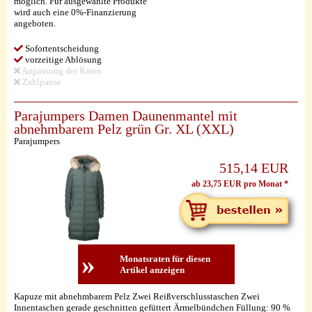
möglich. Für ausgewählte Produkte
wird auch eine 0%-Finanzierung
angeboten.
Sofortentscheidung
vorzeitige Ablösung
Anpassung der Raten
Zahlpause
Parajumpers Damen Daunenmantel mit
abnehmbarem Pelz grün Gr. XL (XXL)
Parajumpers
515,14 EUR
ab 23,75 EUR pro Monat *
»
Monatsraten für diesen
Artikel anzeigen
Kapuze mit abnehmbarem Pelz Zwei Reißverschlusstaschen Zwei
Innentaschen gerade geschnitten gefüttert Ärmelbündchen Füllung: 90 %