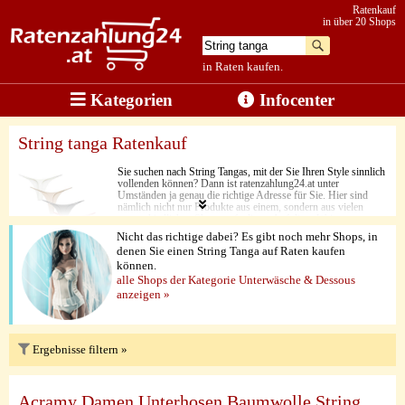
Ratenkauf
in über 20 Shops
in Raten kaufen.
Kategorien
Infocenter
String tanga Ratenkauf
Sie suchen nach String Tangas, mit der Sie Ihren Style sinnlich
vollenden können? Dann ist ratenzahlung24.at unter
Umständen ja genau die richtige Adresse für Sie. Hier sind
nämlich nicht nur Produkte aus einem, sondern aus vielen
unterschiedlichen Shops aufgelistet. Auf diese Weise
profitieren Sie jederzeit von hochwertiger Produktqualität und
Nicht das richtige dabei? Es gibt noch mehr Shops, in
einem günstigen Preis-Leistungs-Verhältnis. Ein weiteres
denen Sie einen String Tanga auf Raten kaufen
Feature, das Sie bei String Tangas genießen, ist der hohe
können.
Tragekomfort. Damit fühlen Sie sich jederzeit wohl. Dabei
können Sie sogar ganz bequem in Raten bezahlen.
alle Shops der Kategorie Unterwäsche & Dessous
anzeigen »
Ergebnisse filtern »
Acramy Damen Unterhosen Baumwolle String