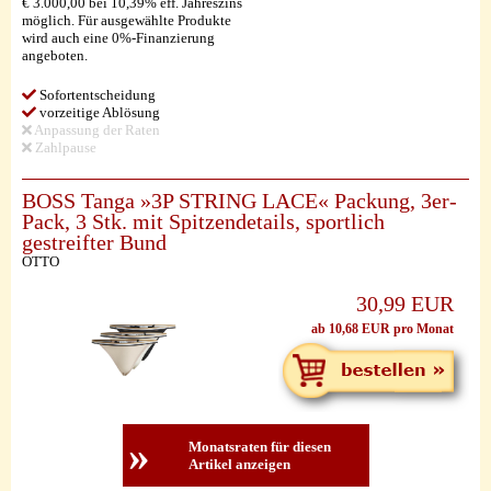
€ 3.000,00 bei 10,39% eff. Jahreszins
möglich. Für ausgewählte Produkte
wird auch eine 0%-Finanzierung
angeboten.
Sofortentscheidung
vorzeitige Ablösung
Anpassung der Raten
Zahlpause
BOSS Tanga »3P STRING LACE« Packung, 3er-
Pack, 3 Stk. mit Spitzendetails, sportlich
gestreifter Bund
OTTO
30,99 EUR
ab 10,68 EUR pro Monat
»
Monatsraten für diesen
Artikel anzeigen