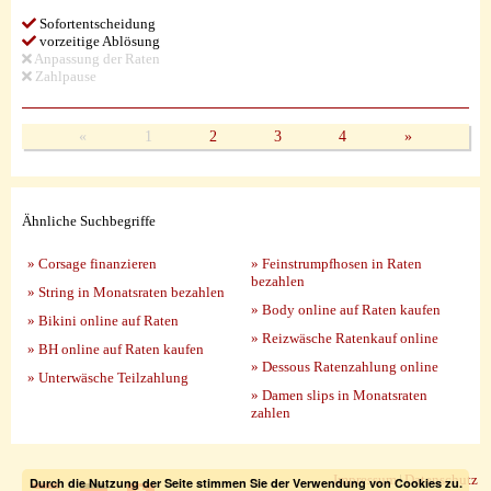
Sofortentscheidung
vorzeitige Ablösung
Anpassung der Raten
Zahlpause
«
1
2
3
4
»
Ähnliche Suchbegriffe
» Corsage finanzieren
» Feinstrumpfhosen in Raten
bezahlen
» String in Monatsraten bezahlen
» Body online auf Raten kaufen
» Bikini online auf Raten
» Reizwäsche Ratenkauf online
» BH online auf Raten kaufen
» Dessous Ratenzahlung online
» Unterwäsche Teilzahlung
» Damen slips in Monatsraten
zahlen
Impressum
|
Datenschutz
Durch die Nutzung der Seite stimmen Sie der Verwendung von Cookies zu.