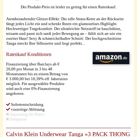
Der Produkt-Preis ist leider zu gering für einen Ratenkauf.
Atemberaubender Glitzer-Effekt: Die edle Strass-Kette an der Rückseite
fängt jedes Licht ein und schenkt Ihnen ein glamouröses Highlight.
Hochwertiger Tragekomfort: Der ultraleichte Netzstoff ist hauchdünn,
reizarm und passt sich sanft jeder Bewegung an – fühlt sich an wie ein
zweiter Haut! Sexy & schmeichelhafter Schnitt: Der hochgeschnittene
Tanga streckt Ihre Silhouette und liegt perfekt...
Ratenkauf Konditionen
Finanzierung über Barclays ab €
20,00 pro Monat in 3 bis 48
Monatsraten bis zu einem Betrag von
€ 3.000,00 bei 10,39% eff. Jahreszins
möglich. Für ausgewählte Produkte
wird auch eine 0%-Finanzierung
angeboten.
Sofortentscheidung
vorzeitige Ablösung
Anpassung der Raten
Zahlpause
Calvin Klein Underwear Tanga »3 PACK THONG