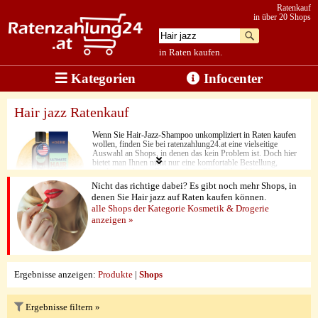
Ratenkauf
in über 20 Shops
in Raten kaufen.
Kategorien
Infocenter
Hair jazz Ratenkauf
Wenn Sie Hair-Jazz-Shampoo unkompliziert in Raten kaufen
wollen, finden Sie bei ratenzahlung24.at eine vielseitige
Auswahl an Shops, in denen das kein Problem ist. Doch hier
bietet man Ihnen nicht nur eine komfortable Bestellung,
sondern auch eine Reihe anderer Pluspunkte. Mit diesem
Shampoo bekommt Ihr Haar einen ganz neuen eleganten
Nicht das richtige dabei? Es gibt noch mehr Shops, in
Glanz. Vollendet wird die Qualität des Angebots dabei zu guter
denen Sie Hair jazz auf Raten kaufen können.
Letzt durch die niedrigen Preise der zahlreichen hochwertigen
alle Shops der Kategorie Kosmetik & Drogerie
Anbieter.
anzeigen »
Ergebnisse anzeigen:
Produkte
|
Shops
Ergebnisse filtern »