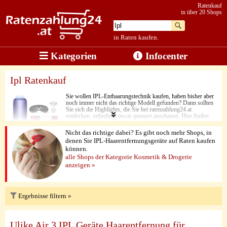
Ratenkauf
in über 20 Shops
in Raten kaufen.
Kategorien
Infocenter
Ipl Ratenkauf
Sie wollen IPL-Enthaarungstechnik kaufen, haben bisher aber
noch immer nicht das richtige Modell gefunden? Dann sollten
Sie sich die Highlights, die Sie bei ratenzahlung24.at
entdecken, unbedingt etwas genauer anschauen. Hier finden
nämlich nicht allein hochwertige Angebote aus einem, sondern
aus vielen verschiedenen Online-Shops aufgelistet. Aus diesem
Nicht das richtige dabei? Es gibt noch mehr Shops, in
Grund profitieren Sie immer von ausgewählter Qualität und
denen Sie IPL-Haarentfernungsgeräte auf Raten kaufen
einem vorteilhaften Preis-Leistungs-Verhältnis. Damit
können.
vollenden Sie Ihren Style ganz einfach und schnell. Und das
Beste dabei: Sie können IPL-Enthaarungstechnik ganz einfach
alle Shops der Kategorie Kosmetik & Drogerie
in Raten kaufen.
anzeigen »
Ergebnisse filtern »
Ulike Air 3 IPL Geräte Haarentfernung für