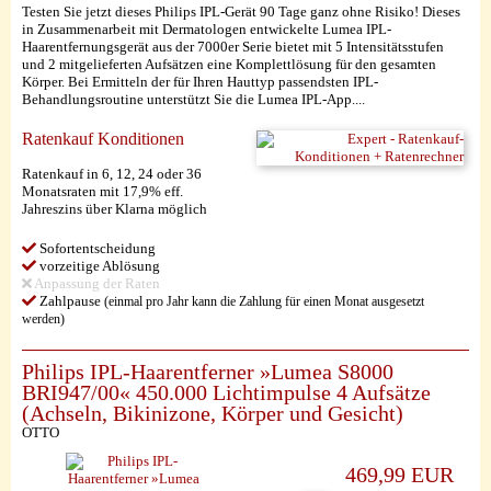
Testen Sie jetzt dieses Philips IPL-Gerät 90 Tage ganz ohne Risiko! Dieses
in Zusammenarbeit mit Dermatologen entwickelte Lumea IPL-
Haarentfernungsgerät aus der 7000er Serie bietet mit 5 Intensitätsstufen
und 2 mitgelieferten Aufsätzen eine Komplettlösung für den gesamten
Körper. Bei Ermitteln der für Ihren Hauttyp passendsten IPL-
Behandlungsroutine unterstützt Sie die Lumea IPL-App....
Ratenkauf Konditionen
Ratenkauf in 6, 12, 24 oder 36
Monatsraten mit 17,9% eff.
Jahreszins über Klarna möglich
Sofortentscheidung
vorzeitige Ablösung
Anpassung der Raten
Zahlpause
(einmal pro Jahr kann die Zahlung für einen Monat ausgesetzt
werden)
Philips IPL-Haarentferner »Lumea S8000
BRI947/00« 450.000 Lichtimpulse 4 Aufsätze
(Achseln, Bikinizone, Körper und Gesicht)
OTTO
469,99 EUR